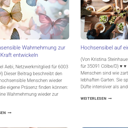
hsensible Wahrnehmung zur
Hochsensibel auf ei
Kraft entwickeln
(Von Kristina Steinhaue
für 35091 Cölbe/D) ♥ ♥
el Aebi, Netzwerkmitglied für 6003
Menschen sind wie zar
) Dieser Beitrag beschreibt den
lebhaften Garten. Sie s
 hochsensible Menschen wieder
Düfte intensiver als an
 die eigene Präsenz finden können:
eine Wahrnehmung wieder zur
H
WEITERLESEN
O
C
D
SEN
H
I
S
E
E
H