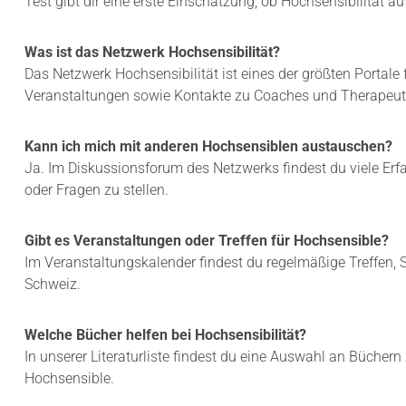
Test gibt dir eine erste Einschätzung, ob Hochsensibilität auf 
N
I
M
T
I
E
Was ist das Netzwerk Hochsensibilität?
K
R
R
Das Netzwerk Hochsensibilität ist eines der größten Portale 
H
O
Veranstaltungen sowie Kontakte zu Coaches und Therapeut
I
T
L
R
F
A
Kann ich mich mit anderen Hochsensiblen austauschen?
T
U
Ja. Im Diskussionsforum des Netzwerks findest du viele Erf
M
oder Fragen zu stellen.
A
?
Gibt es Veranstaltungen oder Treffen für Hochsensible?
Im Veranstaltungskalender findest du regelmäßige Treffen, 
Schweiz.
Welche Bücher helfen bei Hochsensibilität?
In unserer Literaturliste findest du eine Auswahl an Bücher
Hochsensible.