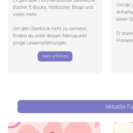
Es gibt über Hochsensibilität zahlreiche
Um dir 
Bücher, E-Books, Hörbücher, Blogs und
Anhalts
vieles mehr.
einen S
Um den Überblick nicht zu verlieren,
Er stam
findest du unter diesem Menüpunkt
Pionier
einige Leseempfehlungen.
mehr erfahren
Aktuelle F