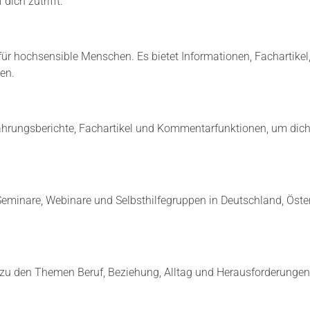
dich zutrifft.
U
T
L
S
E
P
:
A
für hochsensible Menschen. Es bietet Informationen, Fachartikel,
4
N
T
en.
N
I
U
P
N
P
G
S
ahrungsberichte, Fachartikel und Kommentarfunktionen, um dich 
O
F
D
Ü
E
R
R
H
F
O
L
Seminare, Webinare und Selbsthilfegruppen in Deutschland, Öste
C
U
H
C
S
H
E
T
N
V
S
n zu den Themen Beruf, Beziehung, Alltag und Herausforderungen, 
O
I
R
B
D
L