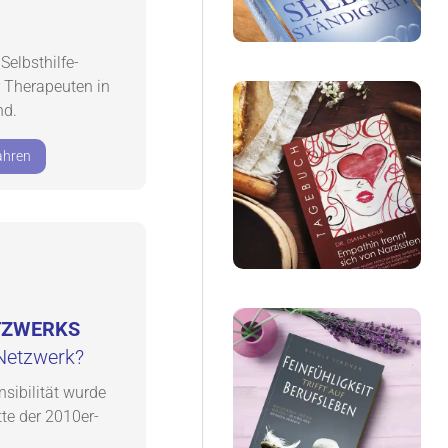
Selbsthilfe-
 Therapeuten in
nd.
ahren
ETZWERKS
 Netzwerk?
sibilität wurde
te der 2010er-