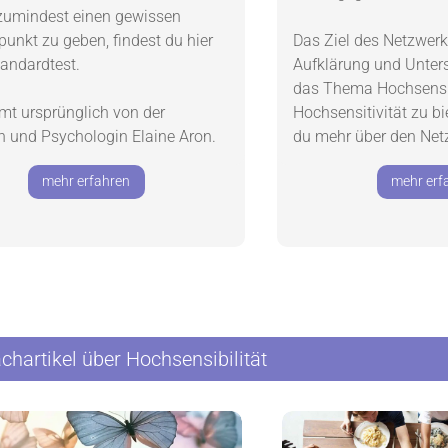
zumindest einen gewissen
punkt zu geben, findest du hier
Das Ziel des Netzwerks 
tandardtest.
Aufklärung und Unter
das Thema Hochsensib
mt ursprünglich von der
Hochsensitivität zu bie
in und Psychologin Elaine Aron.
du mehr über den Net
mehr erfahren
mehr erf
achartikel über Hochsensibilität