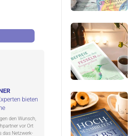
NER
xperten bieten
he
egen den Wunsch,
partner vor Ort
s das Netzwerk-