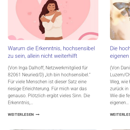
Warum die Erkenntnis, hochsensibel
Die hoc
zu sein, allein nicht weiterhilft
eigenen 
(Von Inga Dalhoff, Netzwerkmitglied für
(Von Dani
82061 Neuried/D) „Ich bin hochsensibel.“
Luzern/CH
Für viele Menschen ist dieser Satz eine
Weg, wie
riesige Erleichterung. Für mich war das
zurück in
genauso. Plötzlich ergibt vieles Sinn. Die
Wie die f
Erkenntnis,…
eigenen…
W
WEITERLESEN
WEITERLE
A
R
U