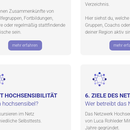
Verzeichnis.
nnen Zusammenkünfte von
ilfegruppen, Fortbildungen,
Hier siehst du, welche 
e oder regelmäßig stattfindende
Gruppen, Coachs oder
sche sein.
deiner Region aktiv si
mehr erfahren
mehr erf
ST HOCHSENSIBILITÄT
6. ZIELE DES N
h hochsensibel?
Wer betreibt das
kursieren im Netz
Das Netzwerk Hochsen
iedliche Selbsttests.
von Luca Rohleder Mit
Jahre gegründet.