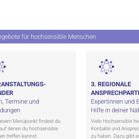
gebote für hochsensible Menschen
ERANSTALTUNGS-
3. REGIONALE
NDER
ANSPRECHPART
n, Termine und
Expertinnen und E
ldungen
Hilfe in deiner Nä
iesem Menüpunkt findest du
Viele Hochsensible h
 auf denen du hochsensible
Kontakte und Ansprech
n treffen kannst.
zu haben. Dazu gibt e