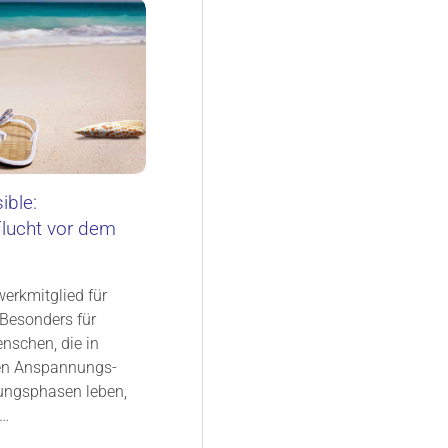
ible:
lucht vor dem
erkmitglied für
Besonders für
nschen, die in
en Anspannungs-
ungsphasen leben,
,…