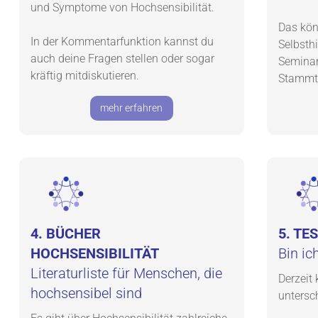
und Symptome von Hochsensibilität.
Das kö
In der Kommentarfunktion kannst du
Selbsth
auch deine Fragen stellen oder sogar
Seminar
kräftig mitdiskutieren.
Stammti
mehr erfahren
4. BÜCHER
5. TE
HOCHSENSIBILITÄT
Bin ic
Literaturliste für Menschen, die
Derzeit 
hochsensibel sind
untersch