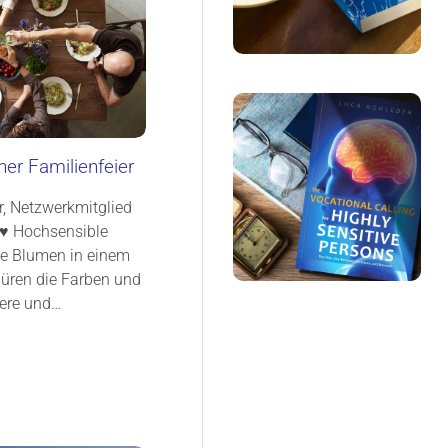
ner Familienfeier
r, Netzwerkmitglied
 ♥ Hochsensible
te Blumen in einem
püren die Farben und
dere und…