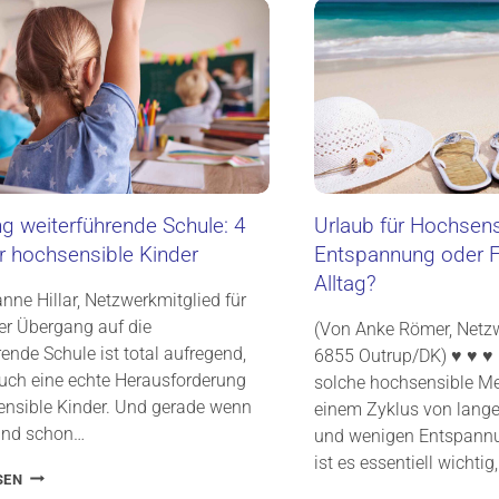
N
O
S
C
I
H
B
S
E
E
L
N
A
S
U
I
F
B
E
L
I
g weiterführende Schule: 4
Urlaub für Hochsens
E
N
r hochsensible Kinder
Entspannung oder F
W
E
A
Alltag?
R
H
nne Hillar, Netzwerkmitglied für
F
R
er Übergang auf die
A
(Von Anke Römer, Netzw
N
M
ende Schule ist total aufregend,
6855 Outrup/DK) ♥ ♥ ♥ 
E
I
auch eine echte Herausforderung
solche hochsensible Me
H
L
M
ensible Kinder. Und gerade wenn
einem Zyklus von lang
I
U
E
ind schon…
und wenigen Entspann
N
N
ist es essentiell wichtig
G
F
Ü
SEN
Z
E
B