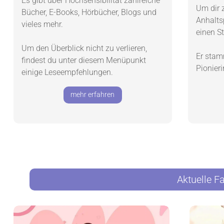
Es gibt über Hochsensibilität zahlreiche
Um dir 
Bücher, E-Books, Hörbücher, Blogs und
Anhalts
vieles mehr.
einen S
Um den Überblick nicht zu verlieren,
Er stam
findest du unter diesem Menüpunkt
Pionier
einige Leseempfehlungen.
mehr erfahren
Aktuelle F