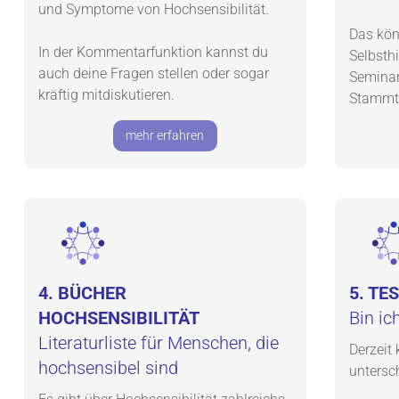
und Symptome von Hochsensibilität.
Das kö
In der Kommentarfunktion kannst du
Selbsth
auch deine Fragen stellen oder sogar
Seminar
kräftig mitdiskutieren.
Stammti
mehr erfahren
4. BÜCHER
5. TE
HOCHSENSIBILITÄT
Bin ic
Literaturliste für Menschen, die
Derzeit 
hochsensibel sind
untersch