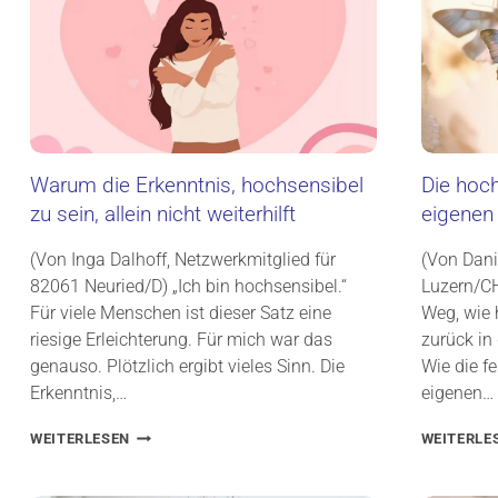
Warum die Erkenntnis, hochsensibel
Die hoc
zu sein, allein nicht weiterhilft
eigenen 
(Von Inga Dalhoff, Netzwerkmitglied für
(Von Dani
82061 Neuried/D) „Ich bin hochsensibel.“
Luzern/CH
Für viele Menschen ist dieser Satz eine
Weg, wie
riesige Erleichterung. Für mich war das
zurück in
genauso. Plötzlich ergibt vieles Sinn. Die
Wie die f
Erkenntnis,…
eigenen…
W
WEITERLESEN
WEITERLE
A
R
U