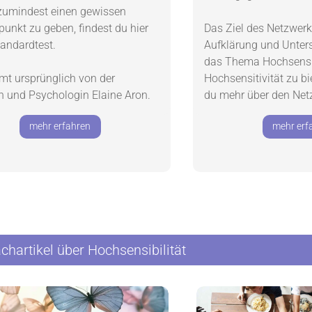
zumindest einen gewissen
punkt zu geben, findest du hier
Das Ziel des Netzwerks 
tandardtest.
Aufklärung und Unter
das Thema Hochsensib
mt ursprünglich von der
Hochsensitivität zu bie
in und Psychologin Elaine Aron.
du mehr über den Net
mehr erfahren
mehr erf
achartikel über Hochsensibilität