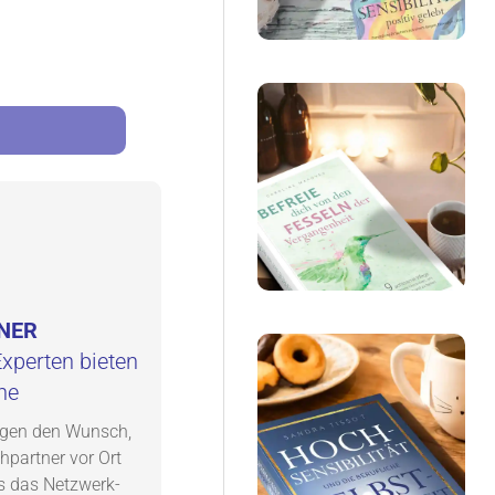
NER
xperten bieten
he
egen den Wunsch,
partner vor Ort
s das Netzwerk-