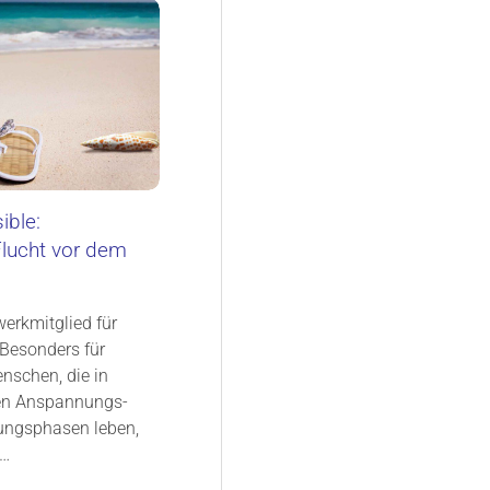
ible:
lucht vor dem
erkmitglied für
Besonders für
nschen, die in
en Anspannungs-
ungsphasen leben,
,…