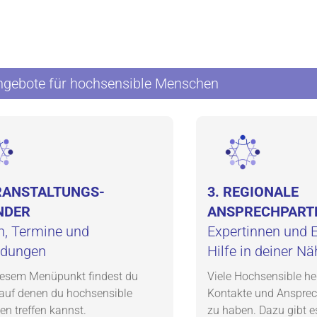
gebote für hochsensible Menschen
ERANSTALTUNGS-
3. REGIONALE
NDER
ANSPRECHPART
n, Termine und
Expertinnen und E
ldungen
Hilfe in deiner Nä
iesem Menüpunkt findest du
Viele Hochsensible h
 auf denen du hochsensible
Kontakte und Ansprech
n treffen kannst.
zu haben. Dazu gibt e