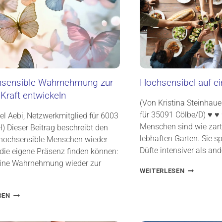
hsensible Wahrnehmung zur
Hochsensibel auf ei
Kraft entwickeln
(Von Kristina Steinhaue
für 35091 Cölbe/D) ♥ ♥
el Aebi, Netzwerkmitglied für 6003
Menschen sind wie zar
) Dieser Beitrag beschreibt den
lebhaften Garten. Sie s
 hochsensible Menschen wieder
Düfte intensiver als an
 die eigene Präsenz finden können:
eine Wahrnehmung wieder zur
H
WEITERLESEN
O
C
D
SEN
H
I
S
E
E
H