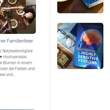
ner Familienfeier
r, Netzwerkmitglied
 ♥ Hochsensible
te Blumen in einem
püren die Farben und
dere und…