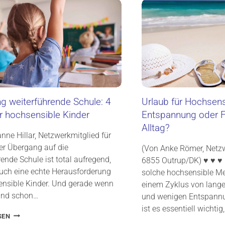
N
O
S
C
I
H
B
S
E
E
L
N
A
S
U
I
F
B
E
L
I
g weiterführende Schule: 4
Urlaub für Hochsens
E
N
r hochsensible Kinder
Entspannung oder F
W
E
A
Alltag?
R
H
nne Hillar, Netzwerkmitglied für
F
R
er Übergang auf die
A
(Von Anke Römer, Netzw
N
M
ende Schule ist total aufregend,
6855 Outrup/DK) ♥ ♥ ♥ 
E
I
auch eine echte Herausforderung
solche hochsensible Me
H
L
M
ensible Kinder. Und gerade wenn
einem Zyklus von lang
I
U
E
ind schon…
und wenigen Entspann
N
N
ist es essentiell wichtig
G
F
Ü
SEN
Z
E
B