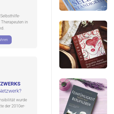
Selbsthilfe-
 Therapeuten in
nd.
ahren
ETZWERKS
 Netzwerk?
sibilität wurde
te der 2010er-