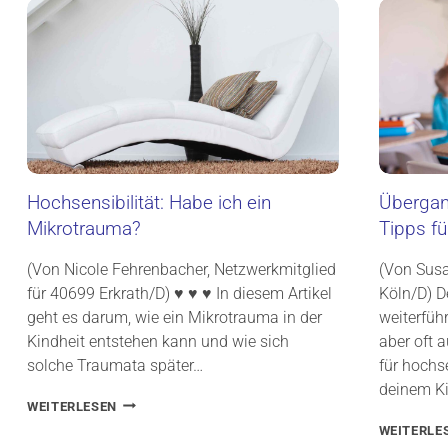
M
D
I
E
E
R
K
E
N
N
Hochsensibilität: Habe ich ein
Übergan
T
Mikrotrauma?
Tipps fü
N
I
S
(Von Nicole Fehrenbacher, Netzwerkmitglied
(Von Susa
,
für 40699 Erkrath/D) ♥ ♥ ♥ In diesem Artikel
Köln/D) D
H
geht es darum, wie ein Mikrotrauma in der
weiterführ
O
Kindheit entstehen kann und wie sich
aber oft 
C
H
solche Traumata später…
für hochs
S
deinem K
E
H
WEITERLESEN
N
O
WEITERLE
S
C