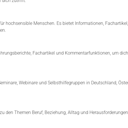
dich zutrifft.
U
T
L
S
E
P
:
A
für hochsensible Menschen. Es bietet Informationen, Fachartikel,
4
N
T
en.
N
I
U
P
N
P
G
S
ahrungsberichte, Fachartikel und Kommentarfunktionen, um dich 
O
F
D
Ü
E
R
R
H
F
O
L
Seminare, Webinare und Selbsthilfegruppen in Deutschland, Öste
C
U
H
C
S
H
E
T
N
V
S
n zu den Themen Beruf, Beziehung, Alltag und Herausforderungen, 
O
I
R
B
D
L