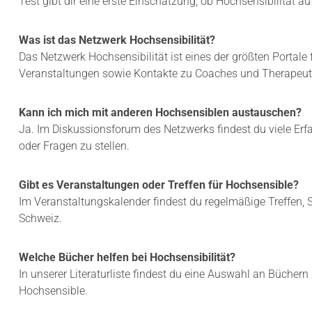
Test gibt dir eine erste Einschätzung, ob Hochsensibilität auf 
N
I
M
T
I
E
Was ist das Netzwerk Hochsensibilität?
K
R
R
Das Netzwerk Hochsensibilität ist eines der größten Portale 
H
O
Veranstaltungen sowie Kontakte zu Coaches und Therapeut
I
T
L
R
F
A
Kann ich mich mit anderen Hochsensiblen austauschen?
T
U
Ja. Im Diskussionsforum des Netzwerks findest du viele Erf
M
oder Fragen zu stellen.
A
?
Gibt es Veranstaltungen oder Treffen für Hochsensible?
Im Veranstaltungskalender findest du regelmäßige Treffen, 
Schweiz.
Welche Bücher helfen bei Hochsensibilität?
In unserer Literaturliste findest du eine Auswahl an Bücher
Hochsensible.