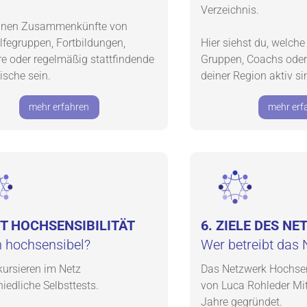
Verzeichnis.
nnen Zusammenkünfte von
ilfegruppen, Fortbildungen,
Hier siehst du, welche 
e oder regelmäßig stattfindende
Gruppen, Coachs oder
sche sein.
deiner Region aktiv si
mehr erfahren
mehr erf
ST HOCHSENSIBILITÄT
6. ZIELE DES N
h hochsensibel?
Wer betreibt das
kursieren im Netz
Das Netzwerk Hochsen
iedliche Selbsttests.
von Luca Rohleder Mit
Jahre gegründet.