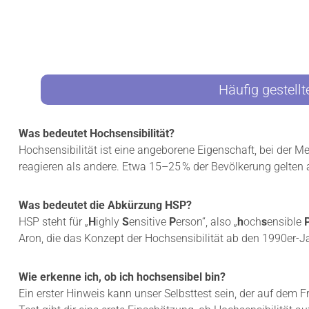
I
H
B
S
E
E
L
N
Z
S
U
I
S
B
Häufig gestellt
E
I
I
L
N
I
Was bedeutet Hochsensibilität?
,
T
Hochsensibilität ist eine angeborene Eigenschaft, bei der M
A
Ä
L
reagieren als andere. Etwa 15–25 % der Bevölkerung gelten 
T
L
:
E
H
I
Was bedeutet die Abkürzung HSP?
A
N
B
HSP steht für „
H
ighly
S
ensitive
P
erson“, also „
h
och­
s
ensible
N
E
Aron, die das Konzept der Hochsensibilität ab den 1990er-Ja
I
I
C
C
H
H
Wie erkenne ich, ob ich hochsensibel bin?
T
E
Ein erster Hinweis kann unser Selbsttest sein, der auf dem Fr
W
I
E