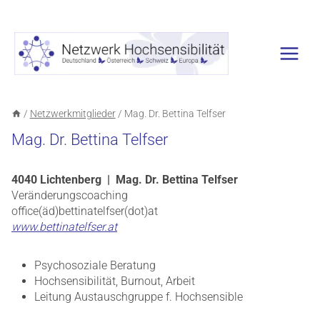
Zum
Inhalt
springen
/
Netzwerkmitglieder
/
Mag. Dr. Bettina Telfser
Mag. Dr. Bettina Telfser
4040 Lichtenberg | Mag. Dr. Bettina Telfser
Veränderungscoaching
office(äd)bettinatelfser(dot)at
www.bettinatelfser.at
Psychosoziale Beratung
Hochsensibilität, Burnout, Arbeit
Leitung Austauschgruppe f. Hochsensible