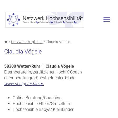
Zum
Inhalt
springen
/
Netzwerkmitglieder
/
Claudia Vögele
Claudia Vögele
58300 Wetter/Ruhr | Claudia Vögele
Elternberaterin, zertifizierter HochiX Coach
elternberatung(äd)nestgefuehle(dot)de
www.nestgefuehle.de
Online Beratung/Coaching
Hochsensible Eltern/Großeltern
Hochsensible Babys/ Kleinkinder