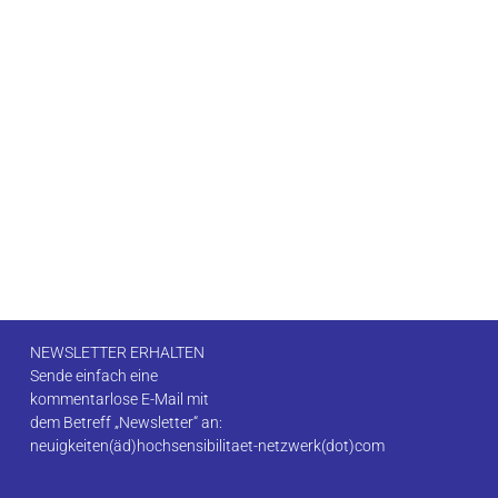
NEWSLETTER ERHALTEN
Sende einfach eine
kommentarlose E-Mail mit
dem Betreff „Newsletter“ an:
neuigkeiten(äd)hochsensibilitaet-netzwerk(dot)com