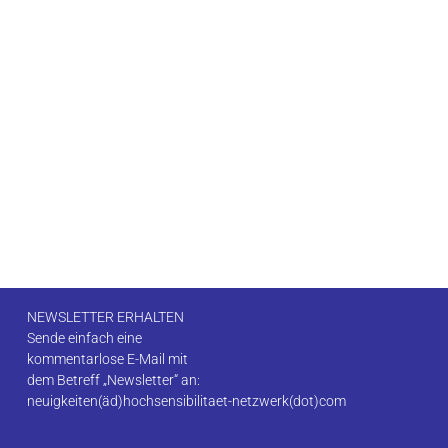
NEWSLETTER ERHALTEN
Sende einfach eine
kommentarlose E-Mail mit
dem Betreff „Newsletter“ an:
neuigkeiten(äd)hochsensibilitaet-netzwerk(dot)com