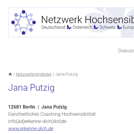
Zum
Inhalt
springen
Diskus
/
Netzwerkmitglieder
/
Jana Putzig
Jana Putzig
12681 Berlin | Jana Putzig
Ganzheitliches Coaching Hochsensibilität
info(äd)erkenne-dich(dot)de
www.erkenne-dich.de