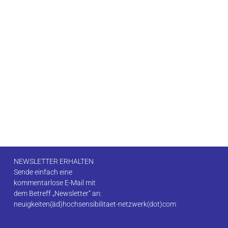
NEWSLETTER ERHALTEN
Sende einfach eine
kommentarlose E-Mail mit
dem Betreff „Newsletter“ an:
neuigkeiten(äd)hochsensibilitaet-netzwerk(dot)com