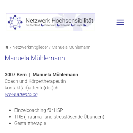
Zum
Inhalt
springen
/
Netzwerkmitglieder
/
Manuela Mühlemann
Manuela Mühlemann
3007 Bern | Manuela Mühlemann
Coach und Körpertherapeutin
kontakt(äd)attento(dot)ch
www.attento.ch
Einzelcoaching für HSP
TRE (Trauma- und stresslösende Übungen)
Gestalttherapie