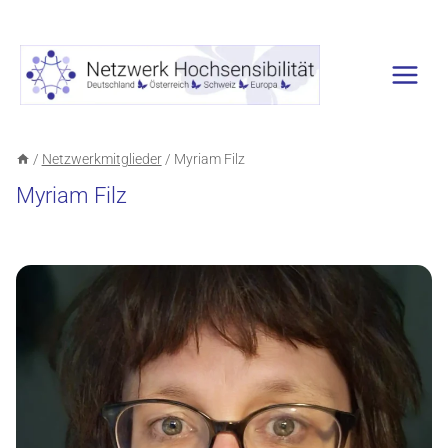
Zum
Inhalt
springen
/
Netzwerkmitglieder
/
Myriam Filz
Myriam Filz