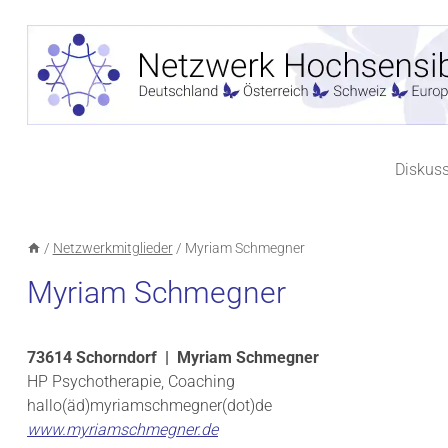
Zum
Inhalt
springen
Diskus
/
Netzwerkmitglieder
/
Myriam Schmegner
Myriam Schmegner
73614 Schorndorf | Myriam Schmegner
HP Psychotherapie, Coaching
hallo(äd)myriamschmegner(dot)de
www.myriamschmegner.de