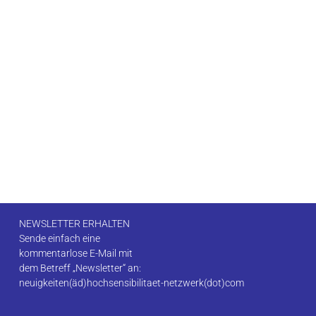
NEWSLETTER ERHALTEN
Sende einfach eine
kommentarlose E-Mail mit
dem Betreff „Newsletter“ an:
neuigkeiten(äd)hochsensibilitaet-netzwerk(dot)com