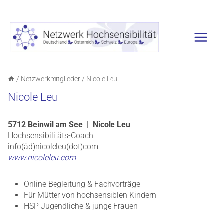
Zum
Inhalt
springen
/
Netzwerkmitglieder
/
Nicole Leu
Nicole Leu
5712 Beinwil am See | Nicole Leu
Hochsensibilitäts-Coach
info(äd)nicoleleu(dot)com
www.nicoleleu.com
Online Begleitung & Fachvorträge
Für Mütter von hochsensiblen Kindern
HSP Jugendliche & junge Frauen