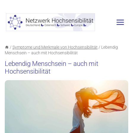
Zum
Inhalt
springen
/
Symptome und Merkmale von Hochsensibilität
/
Lebendig
Menschsein – auch mit Hochsensibilität
Lebendig Menschsein – auch mit
Hochsensibilität