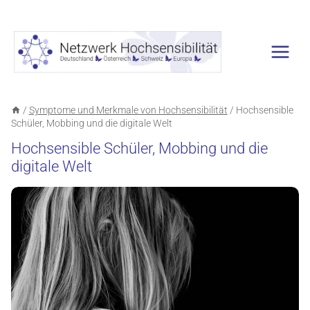
Zum
Inhalt
springen
/
Symptome und Merkmale von Hochsensibilität
/
Hochsensible
Schüler, Mobbing und die digitale Welt
Hochsensible Schüler, Mobbing und die
digitale Welt