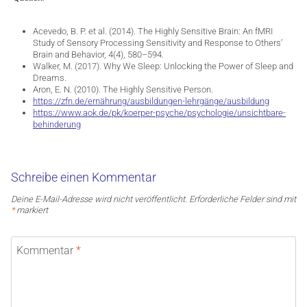
Acevedo, B. P. et al. (2014). The Highly Sensitive Brain: An fMRI
Study of Sensory Processing Sensitivity and Response to Others’
Brain and Behavior, 4(4), 580–594.
Walker, M. (2017). Why We Sleep: Unlocking the Power of Sleep and
Dreams.
Aron, E. N. (2010). The Highly Sensitive Person.
https://zfn.de/ernährung/ausbildungen-lehrgänge/ausbildung
https://www.aok.de/pk/koerper-psyche/psychologie/unsichtbare-
behinderung
Schreibe einen Kommentar
Deine E-Mail-Adresse wird nicht veröffentlicht.
Erforderliche Felder sind mit
*
markiert
Kommentar
*