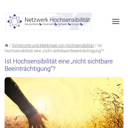
Zum
Inhalt
springen
/
Symptome und Merkmale von Hochsensibilität
/
Ist
Hochsensibilität eine „nicht sichtbare Beeinträchtigung“?
Ist Hochsensibilität eine „nicht sichtbare
Beeinträchtigung“?