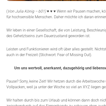
(
Von Julia König – b01)
♥ ♥ ♥ Wenn wir Pausen machen, kön
für hochsensible Menschen. Daher möchte ich daran erinner
Wir leben in einer Gesellschaft, die von Leistung, Beschleuni
des Gehetztseins zum Dauerzustand geworden ist.
Leisten und Funktionieren wird oft über alles gestellt. Nich
auch in der Freizeit (Stichwort: Fear of Missing Out).
Um uns wertvoll, anerkannt, dazugehörig und liebenswe
Pause? Sorry, keine Zeit! Wir hetzen durch die Arbeitswoc
Vollpacken, weil ja unter der Woche so viel an XYZ liegen geb
Wir halten durch bis zum Urlaub und können dann doch nich
zwischendurch auf das Firmenhandy zu schauen eben auch w