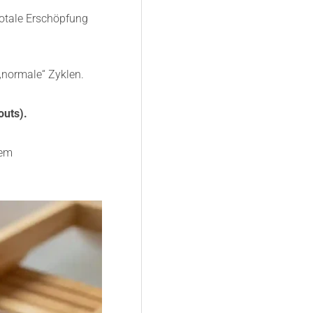
totale Erschöpfung
„normale“ Zyklen.
outs).
nem