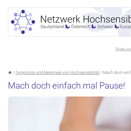
Zum
Inhalt
springen
Diskus
/
Symptome und Merkmale von Hochsensibilität
/
Mach doch einf
Mach doch einfach mal Pause!