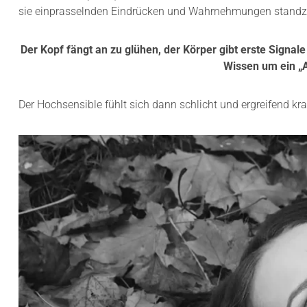
sie einprasselnden Eindrücken und Wahrnehmungen standz
Der Kopf fängt an zu glühen, der Körper gibt erste Sign
Wissen um ein „A
Der Hochsensible fühlt sich dann schlicht und ergreifend k