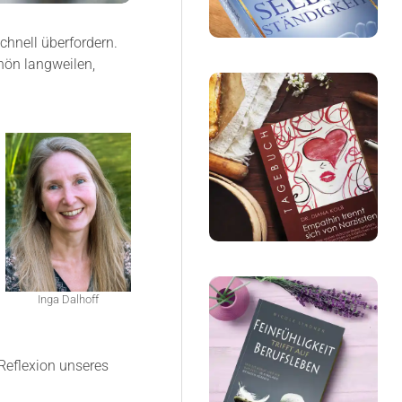
nell überfordern.
hön langweilen,
Inga Dalhoff
Reflexion unseres