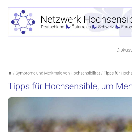
Zum
Inhalt
springen
Diskus
/
Symptome und Merkmale von Hochsensibilität
/
Tipps für Hoch
Tipps für Hochsensible, um M