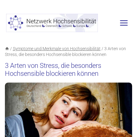
Zum
Inhalt
springen
/
Symptome und Merkmale von Hochsensibilität
/
3 Arten von
Stress, die besonders Hochsensible blockieren können
3 Arten von Stress, die besonders
Hochsensible blockieren können