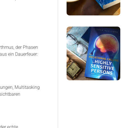
ythmus, der Phasen
us ein Dauerfeuer:
hungen, Multitasking
sichtbaren
oder echte