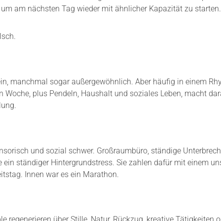
, um am nächsten Tag wieder mit ähnlicher Kapazität zu starten.
lsch.
ein, manchmal sogar außergewöhnlich. Aber häufig in einem Rh
 Woche, plus Pendeln, Haushalt und soziales Leben, macht dara
lung.
t sensorisch und sozial schwer. Großraumbüro, ständige Unterbrec
 ein ständiger Hintergrundstress. Sie zahlen dafür mit einem un
tstag. Innen war es ein Marathon.
le regenerieren über Stille, Natur, Rückzug, kreative Tätigkeiten 