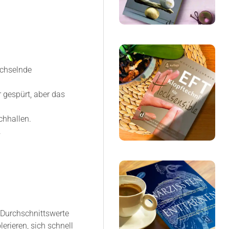
echselnde
 gespürt, aber das
chhallen.
.
f Durchschnittswerte
erieren, sich schnell