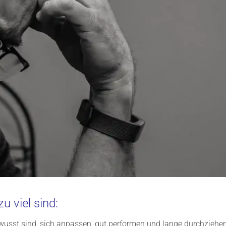
 viel sind:
bewusst sind, sich anpassen, gut performen und lange durchziehe