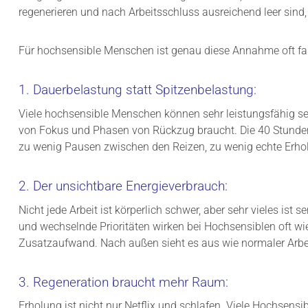
regenerieren und nach Arbeitsschluss ausreichend leer sind
Für hochsensible Menschen ist genau diese Annahme oft fa
1. Dauerbelastung statt Spitzenbelastung:
Viele hochsensible Menschen können sehr leistungsfähig s
von Fokus und Phasen von Rückzug braucht. Die 40 Stunden
zu wenig Pausen zwischen den Reizen, zu wenig echte Erho
2. Der unsichtbare Energieverbrauch:
Nicht jede Arbeit ist körperlich schwer, aber sehr vieles is
und wechselnde Prioritäten wirken bei Hochsensiblen oft wie
Zusatzaufwand. Nach außen sieht es aus wie normaler Arbei
3. Regeneration braucht mehr Raum:
Erholung ist nicht nur Netflix und schlafen. Viele Hochsensib