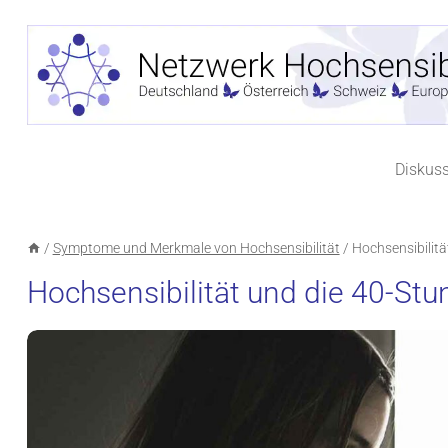
Zum
Inhalt
springen
Diskus
/
Symptome und Merkmale von Hochsensibilität
/
Hochsensibilit
Hochsensibilität und die 40-S