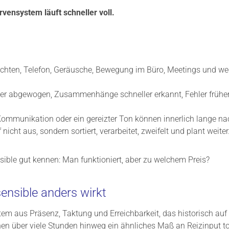
vensystem läuft schneller voll.
richten, Telefon, Geräusche, Bewegung im Büro, Meetings und w
ger abgewogen, Zusammenhänge schneller erkannt, Fehler früher
mmunikation oder ein gereizter Ton können innerlich lange na
cht aus, sondern sortiert, verarbeitet, zweifelt und plant weiter
nsible gut kennen: Man funktioniert, aber zu welchem Preis?
nsible anders wirkt
ystem aus Präsenz, Taktung und Erreichbarkeit, das historisch au
hen über viele Stunden hinweg ein ähnliches Maß an Reizinput tol