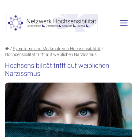
Zum
Inhalt
springen
/
Symptome und Merkmale von Hochsensibilität
/
Hochsensibilität trifft auf weiblichen Narzissmus
Hochsensibilität trifft auf weiblichen
Narzissmus