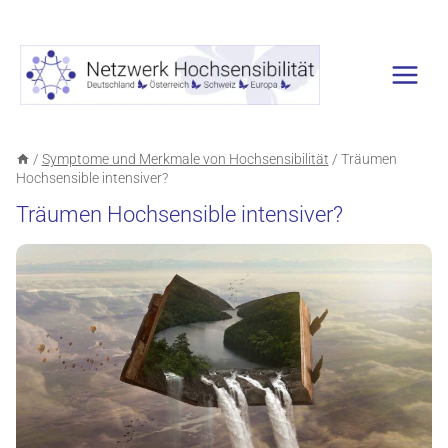
Zum
Inhalt
springen
/
Symptome und Merkmale von Hochsensibilität
/
Träumen
Hochsensible intensiver?
Träumen Hochsensible intensiver?