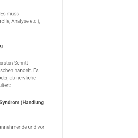
: Es muss
lle, Analyse etc.),
ig
rsten Schritt
schen handelt. Es
der, ob nervliche
liert:
“-Syndrom (Handlung
e, annehmende und vor