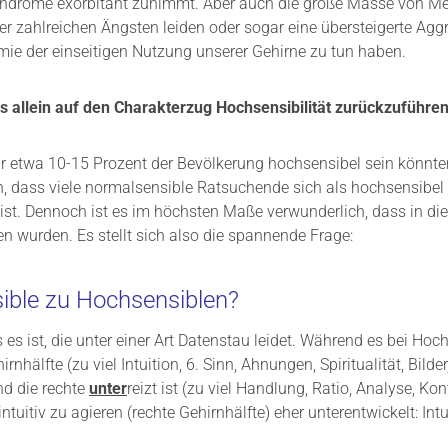
t-Syndrome exorbitant zunimmt. Aber auch die große Masse von M
nter zahlreichen Ängsten leiden oder sogar eine übersteigerte Agg
emie der einseitigen Nutzung unserer Gehirne zu tun haben.
s allein auf den Charakterzug Hochsensibilität zurückzuführen 
ur etwa 10-15 Prozent der Bevölkerung hochsensibel sein könnt
n, dass viele normalsensible Ratsuchende sich als hochsensibel e
 ist. Dennoch ist es im höchsten Maße verwunderlich, dass in die
 wurden. Es stellt sich also die spannende Frage:
ible zu Hochsensiblen?
 es ist, die unter einer Art Datenstau leidet. Während es bei Hoc
rnhälfte (zu viel Intuition, 6. Sinn, Ahnungen, Spiritualität, Bilder
nd die rechte
unter
reizt ist (zu viel Handlung, Ratio, Analyse, Kont
ntuitiv zu agieren (rechte Gehirnhälfte) eher unterentwickelt: In