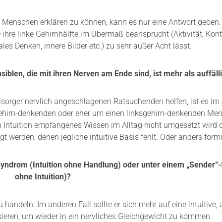
 Menschen erklären zu können, kann es nur eine Antwort geben
ihre linke Gehirnhälfte im Übermaß beansprucht (Aktivität, Kontro
les Denken, innere Bilder etc.) zu sehr außer Acht lässt.
len, die mit ihren Nerven am Ende sind, ist mehr als auffäll
orger nervlich angeschlagenen Ratsuchenden helfen, ist es im e
gehirn-denkenden oder eher um einen linksgehirn-denkenden Men
h Intuition empfangenes Wissen im Alltag nicht umgesetzt wird o
 werden, denen jegliche intuitive Basis fehlt. Oder anders formu
Syndrom (Intuition ohne Handlung) oder unter einem „Sender
ohne Intuition)?
u handeln. Im anderen Fall sollte er sich mehr auf eine intuitiv
ieren, um wieder in ein nervliches Gleichgewicht zu kommen.