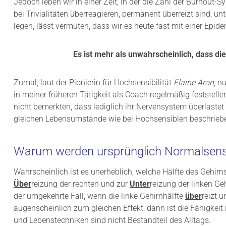
Jedoch leben wir in einer Zeit, in der die Zahl der Burnou
bei Trivialitäten überreagieren, permanent überreizt sind, u
legen, lässt vermuten, dass wir es heute fast mit einer Epid
Es ist mehr als unwahrscheinlich, dass die
Zumal, laut der Pionierin für Hochsensibilität
Elaine Aron
, n
in meiner früheren Tätigkeit als Coach regelmäßig feststelle
nicht bemerkten, dass lediglich ihr Nervensystem überlastet
gleichen Lebensumstände wie bei Hochsensiblen beschrieben
Warum werden ursprünglich Normalsens
Wahrscheinlich ist es unerheblich, welche Hälfte des Gehirns
Über
reizung der rechten und zur
Unter
reizung der linken Gehi
der umgekehrte Fall, wenn die linke Gehirnhälfte
über
reizt u
augenscheinlich zum gleichen Effekt, dann ist die Fähigkeit i
und Lebenstechniken sind nicht Bestandteil des Alltags.