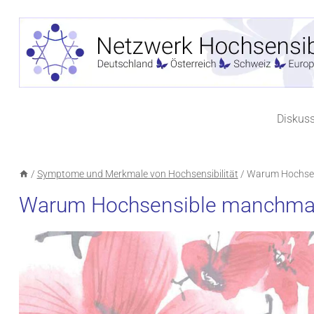
Zum
Inhalt
springen
Diskus
/
Symptome und Merkmale von Hochsensibilität
/
Warum Hochsen
Warum Hochsensible manchmal 