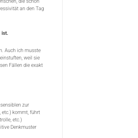
enschen, die schon
ressivität an den Tag
ist.
en. Auch ich musste
instuften, weil sie
sen Fällen die exakt
hsensiblen zur
, etc.) kommt, führt
rolle, etc.)
tuitive Denkmuster