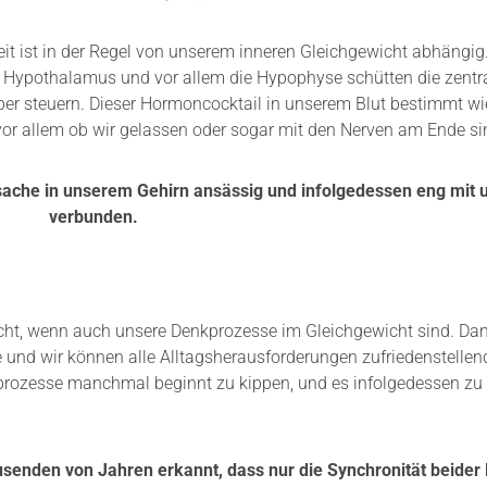
t ist in der Regel von unserem inneren Gleichgewicht abhängig.
r Hypothalamus und vor allem die Hypophyse schütten die zent
r steuern. Dieser Hormoncocktail in unserem Blut bestimmt wie 
 vor allem ob wir gelassen oder sogar mit den Nerven am Ende si
tsache in unserem Gehirn ansässig und infolgedessen eng mi
verbunden.
ht, wenn auch unsere Denkprozesse im Gleichgewicht sind. Dan
und wir können alle Alltagsherausforderungen zufriedenstellend 
prozesse manchmal beginnt zu kippen, und es infolgedessen zu e
ausenden von Jahren erkannt, dass nur die Synchronität beider