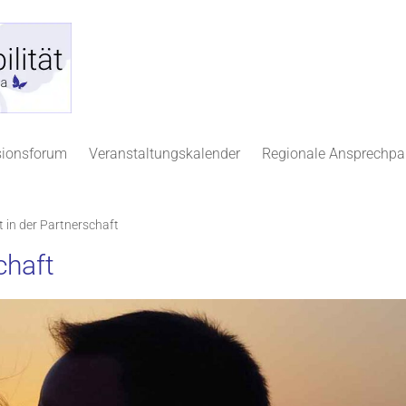
sionsforum
Veranstaltungskalender
Regionale Ansprechpa
t in der Partnerschaft
chaft