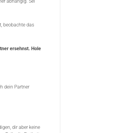
er abhängig. Sei
t, beobachte das
rtner ersehnst. Hole
ch dein Partner
igen, dir aber keine