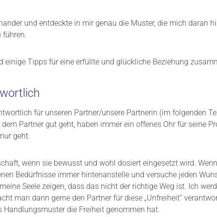
nander und entdeckte in mir genau die Muster, die mich daran hin
 führen.
nd einige Tipps für eine erfüllte und glückliche Beziehung zusa
twortlich
twortlich für unseren Partner/unsere Partnerin (im folgenden Te
es dem Partner gut geht, haben immer ein offenes Ohr für seine 
nur geht.
nschaft, wenn sie bewusst und wohl dosiert eingesetzt wird. Wenn
enen Bedürfnisse immer hintenanstelle und versuche jeden Wun
r meine Seele zeigen, dass das nicht der richtige Weg ist. Ich wer
cht man dann gerne den Partner für diese „Unfreiheit“ verantwort
nes Handlungsmuster die Freiheit genommen hat.