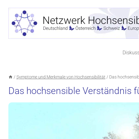
Zum
Inhalt
springen
Diskus
/
Symptome und Merkmale von Hochsensibilität
/
Das hochsensibl
Das hochsensible Verständnis fü