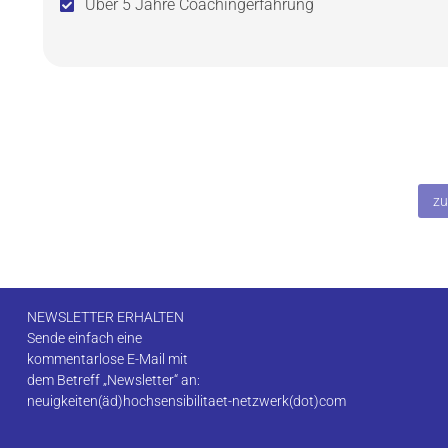
Über 5 Jahre Coachingerfahrung
zu
NEWSLETTER ERHALTEN
Sende einfach eine
kommentarlose E-Mail mit
dem Betreff „Newsletter“ an:
neuigkeiten(äd)hochsensibilitaet-netzwerk(dot)com