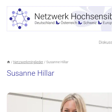
Zum
Inhalt
springen
Diskus
/
Netzwerkmitglieder
/
Susanne Hillar
Susanne Hillar