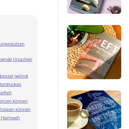
unterstützen
iegende Ursachen
besser gelingt
nterdrücken
efreit
grenzen können
stoppen können
l Heimweh